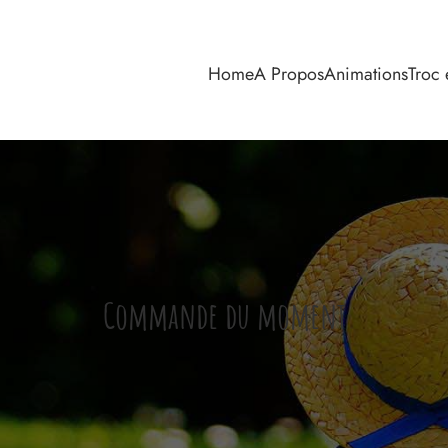
Home
A Propos
Animations
Troc 
Commande du moment