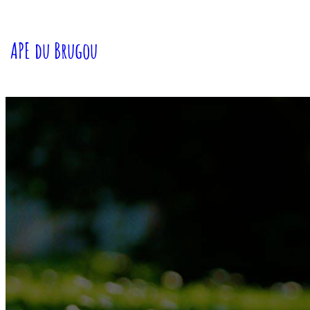
Aller
au
APE du Brugou
contenu